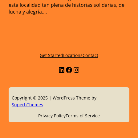
esta localidad tan plena de historias solidarias, de
lucha y alegría.…
Get Started
Locations
Contact
LinkedIn
Facebook
Instagram
Copyright © 2025 | WordPress Theme by
SuperbThemes
Privacy Policy
Terms of Service